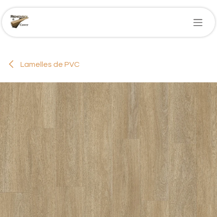
Se rendre au contenu
Lamelles de PVC