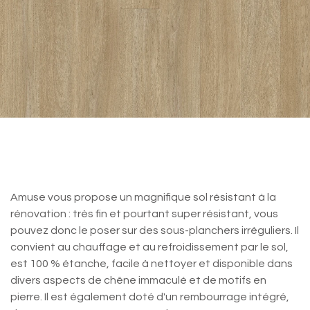
Vitality Jackson oak Brown 40352 -
18,9 x 125,1cm - 2.128m²
Amuse vous propose un magnifique sol résistant à la
rénovation : très fin et pourtant super résistant, vous
pouvez donc le poser sur des sous-planchers irréguliers. Il
convient au chauffage et au refroidissement par le sol,
est 100 % étanche, facile à nettoyer et disponible dans
divers aspects de chêne immaculé et de motifs en
pierre. Il est également doté d'un rembourrage intégré,