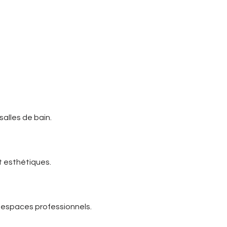
tous les styles et à tous
salles de bain.
t esthétiques.
 espaces professionnels.