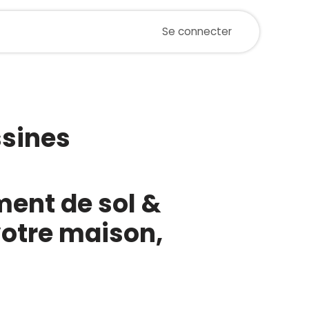
ualités
Magasin
Postes
Se connecter
Événements
ssines
ment de sol &
votre maison,