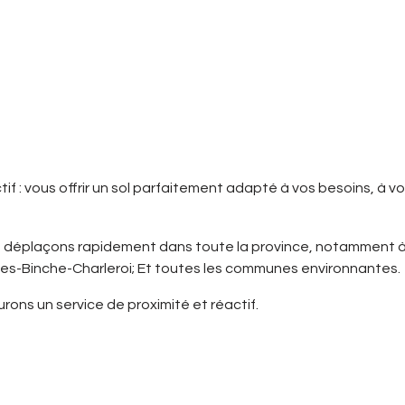
ctif : vous offrir un sol parfaitement adapté à vos besoins, à v
us déplaçons rapidement dans toute la province, notamment à
s-Binche-Charleroi; Et toutes les communes environnantes.
ons un service de proximité et réactif.
okez vos surfaces sans gros travaux;