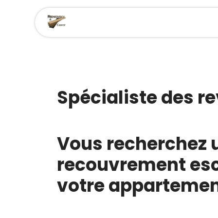
Se rendre au contenu
Accueil
Nos produits
Spécialiste des r
Vous recherchez u
recouvrement esca
votre appartemen