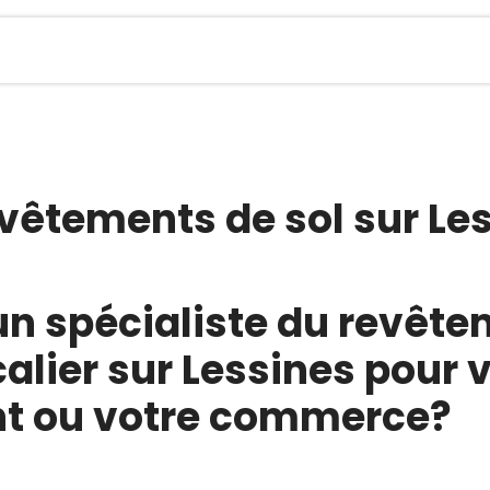
Boutique en ligne
Réalisations
Contact
Act
evêtements de sol sur Le
n spécialiste du revête
lier sur Lessines pour 
t ou votre commerce?