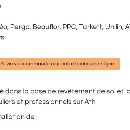
e
 Pergo, Beauflor, PPC, Tarkett, Unilin, AW
ys
0% via vos commandes sur notre boutique en ligne
sé dans la pose de revêtement de sol et l
liers et professionnels sur Ath.
tallation de: