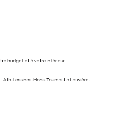
otre budget et à votre intérieur.
 : Ath-Lessines-Mons-Tournai-La Louvière-
 En complément des