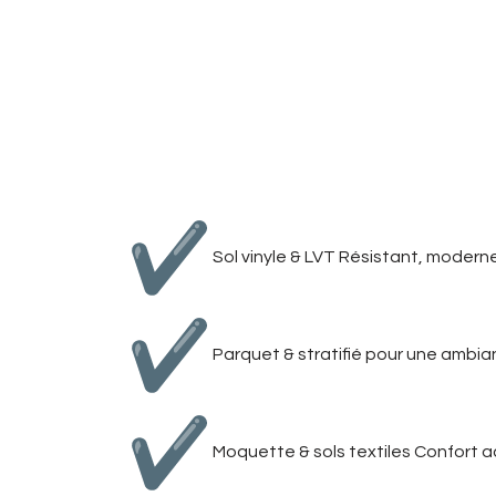
Nous vous proposons une la
les usages:
Sol vinyle & LVT Résistant, moderne e
Parquet & stratifié pour une ambi
Moquette & sols textiles Confort a