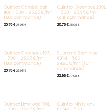
Quintex Gambel oak
Quintex Greenock 239L
Sur commande
Sur commande
110L - 500 - 25,95€/m²
- 500 - 25,95€/m²
(sur commande)
(sur commande)
20,76
€
20,76
€
25,95
€
25,95
€
Quintex Greenock 193L
Supreme Barn pine
Sur commande
Sur commande
- 500 - 25,95€/m²
631M - 500 -
(sur commande)
29,95€/m² (sur
commande)
20,76
€
25,95
€
23,96
€
29,95
€
Quintex Lime oak 160L
Quintex Misty oak
- 500 - 25,95€/m²
696M - 500 -