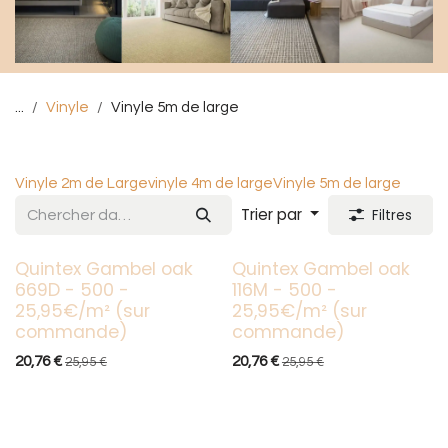
...
Vinyle
Vinyle 5m de large
Vinyle 5m de large
Vinyle 2m de Large
vinyle 4m de large
Vinyle 5m de large
Trier par
Filtres
Quintex Gambel oak
Quintex Gambel oak
Sur commande
Sur commande
669D - 500 -
116M - 500 -
25,95€/m² (sur
25,95€/m² (sur
commande)
commande)
20,76
€
20,76
€
25,95
€
25,95
€