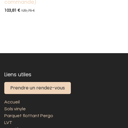
commande)
103,81
€
129,75
€
Liens utiles
Prendre un rendez-vous
Accueil
Sols vinyle
Parquet flottant Pergo
LVT