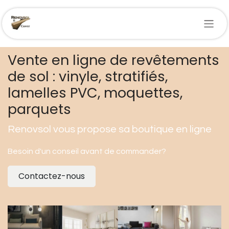
Se rendre au contenu
Vente en ligne de revêtements
de sol : vinyle, stratifiés,
lamelles PVC, moquettes,
parquets
Renovsol vous propose sa boutique en ligne
Besoin d'un conseil avant de commander?
Contactez-nous