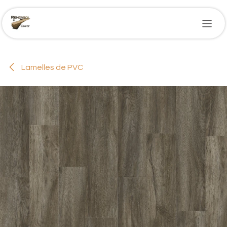
Se rendre au contenu
Lamelles de PVC