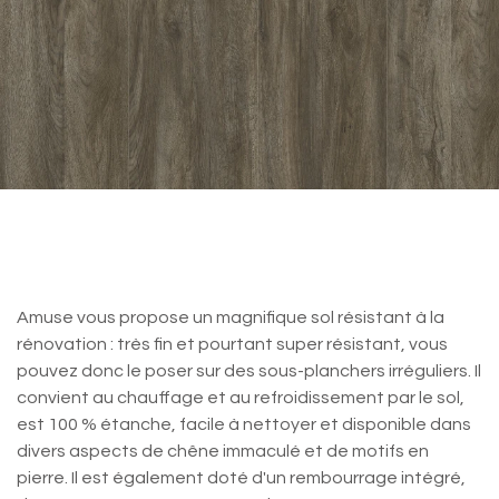
Vitality Jurupa oak Dark Brown
40349 - 18,9 x 125,1cm - 2.128m²
Amuse vous propose un magnifique sol résistant à la
rénovation : très fin et pourtant super résistant, vous
pouvez donc le poser sur des sous-planchers irréguliers. Il
convient au chauffage et au refroidissement par le sol,
est 100 % étanche, facile à nettoyer et disponible dans
divers aspects de chêne immaculé et de motifs en
pierre. Il est également doté d'un rembourrage intégré,