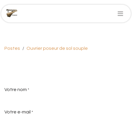
Se rendre au contenu
Postes
Ouvrier poseur de sol souple
Formulaire de
recrutement
Votre nom
*
Votre e-mail
*