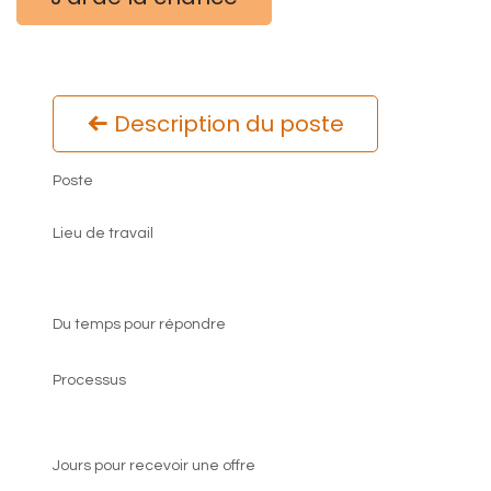
Description du poste
Poste
Ouvrier poseur de sol souple
Lieu de travail
Ath
,
Belgique
Du temps pour répondre
2 portes ouvertes
Processus
1 Appel
1 Entretien sur place
Jours pour recevoir une offre
4 Jours après un entretien