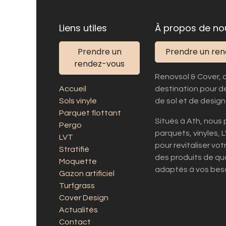
Liens utiles
À propos de no
Prendre un
Prendre un re
rendez-vous
Renovsol & Cover, 
Accueil
destination pour d
Sols vinyle
de sol et de design 
Parquet flottant
Situés à Ath, nou
Pergo
parquets, vinyles, 
LVT
pour revitaliser vo
Stratifié
des produits de qua
Moquette
adaptés à vos beso
Gazon artificiel
Turfgrass
Cover Design
Actualités
Contact