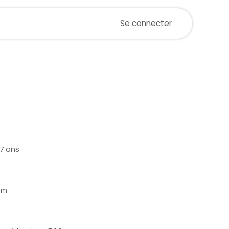
ualités
Magasin
Postes
Se connecter
Événements
e oak 160L - 500 -
 (sur commande)
 7 ans
mm