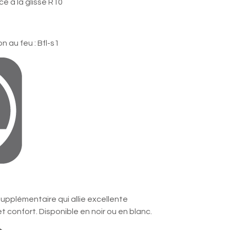
ce à la glisse R10
 au feu : Bfl-s1
upplémentaire qui allie excellente
t confort. Disponible en noir ou en blanc.