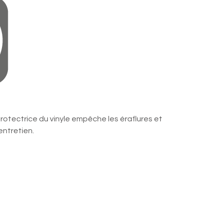
t pre​mium
protectrice du vinyle empêche les éraflures et
’entretien.
nt