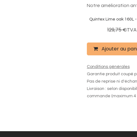
Notre amélioration an
Quintex Lime oak 160L -
103,81
€
129,75
€
TVA
Ajouter au pan
Conditions générales
Garantie produit coupé p
Pas de reprise ni d'écha
Livraison : selon disponibi
commande (maximum 4 