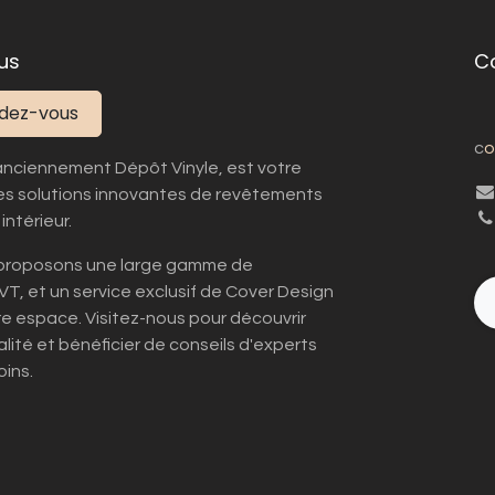
us
C
ndez-vous
c
o
anciennement Dépôt Vinyle, est votre
es solutions innovantes de revêtements
intérieur.
s proposons une large gamme de
LVT, et un service exclusif de Cover Design
tre espace. Visitez-nous pour découvrir
lité et bénéficier de conseils d'experts
ins.