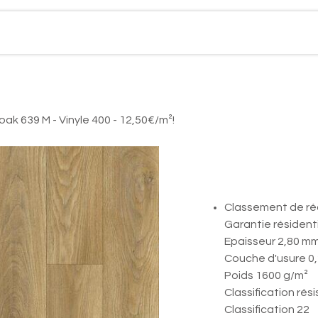
Boutique en ligne
Réalisations
Contact
Act
ak 639 M - Vinyle 400 - 12,50€/m²!
Plaza chap
400 - 12,50
Classement de réa
Garantie résidenti
Epaisseur 2,80 m
Couche d'usure 0
Poids 1600 g/m²
Classification rés
Classification 22