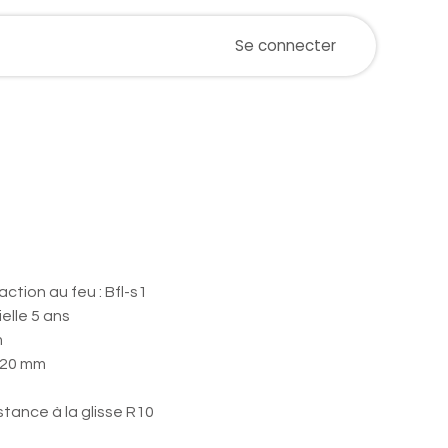
ualités
Magasin
Postes
Se connecter
Événements
man oak 639 M - Vinyle
€/m²!
ction au feu : Bfl-s1
elle 5 ans
m
,20 mm
istance à la glisse R10