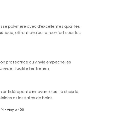
Bac
sse polymère avec d’excellentes qualités
stique, offrant chaleur et confort sous les
ent premium
tion protectrice du vinyle empêche les
ches et facilite l’entretien.
pant
n antidérapante innovante est le choix le
uisines et les salles de bains.
M - Vinyle 400