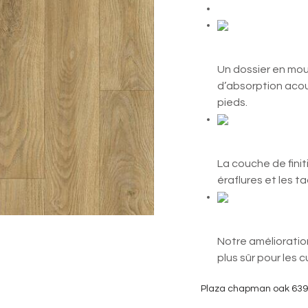
Comfort 
Un dossier en mou
d’absorption acou
pieds.
Revêtem
La couche de fini
éraflures et les ta
Antidéra
Notre amélioratio
plus sûr pour les c
Plaza chapman oak 639 