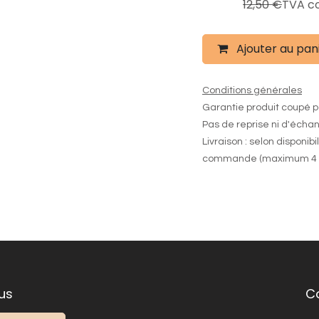
9,99
€
12,50
€
TVA c
Ajouter au pan
Conditions générales
Garantie produit coupé p
Pas de reprise ni d'écha
Livraison : selon disponibi
commande (maximum 4 
us
C