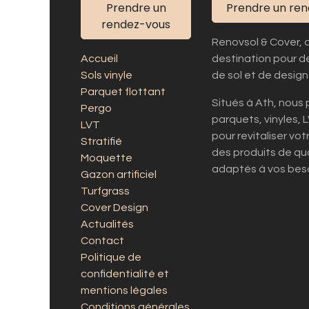
Prendre un
Prendre un re
rendez-vous
Renovsol & Cover, 
Accueil
destination pour d
Sols vinyle
de sol et de design 
Parquet flottant
Situés à Ath, nou
Pergo
parquets, vinyles, 
LVT
pour revitaliser vo
Stratifié
des produits de qua
Moquette
adaptés à vos beso
Gazon artificiel
Turfgrass
Cover Design
Actualités
Contact
Politique de
confidentialité et
mentions légales
Conditions générales