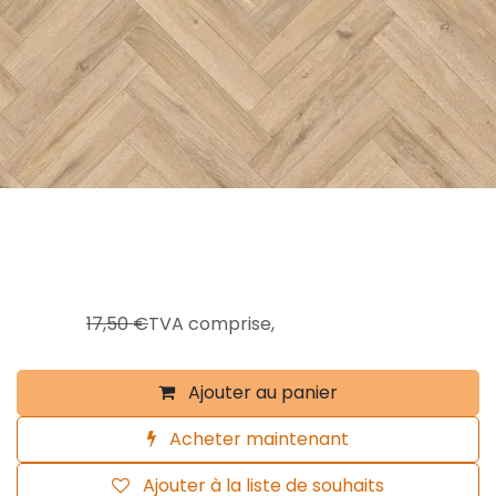
Fee Artena Oak 637M - Vinyle 400 -
17,50€/m²!
14,00
€
17,50
€
TVA comprise,
Ajouter au panier
Acheter maintenant
Ajouter à la liste de souhaits