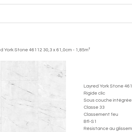
Boutique en ligne
Réalisations
Contact
Act
d York Stone 46112 30,3 x 61,0cm - 1,85m²
Layred York 
61,0cm - 1,
Layred York Stone 4611
Rigide clic
Sous couche intégrée
Classe 33
Classement feu
Bfl-S1
Résistance au glisse