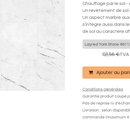
Chauffage par le sol -
Un revêtement de sol 
Un aspect marbré aux 
s’intègre aussi dans l
de sol au caractère affi
Layred York Stone 4611
97,25
€
121,56
€
TVA
Ajouter au pan
Conditions générales
Garantie produit coupé p
Pas de reprise ni d'écha
Livraison : selon disponibi
commande (maximum 4 