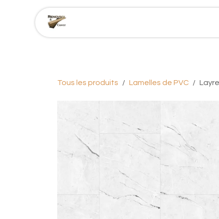
Se rendre au contenu
Accueil
Nos produits
Tous les produits
Lamelles de PVC
Layre