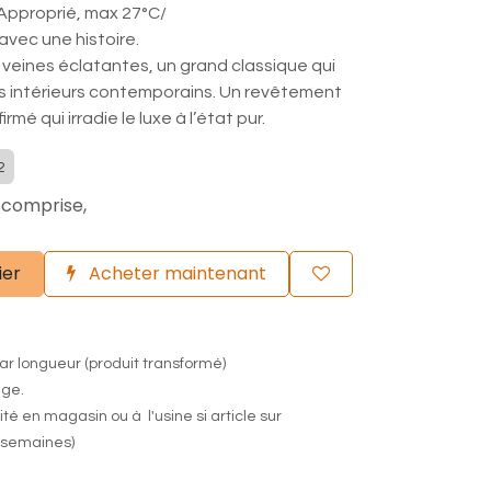
 Approprié, max 27°C/
avec une histoire.
veines éclatantes, un grand classique qui
es intérieurs contemporains. Un revêtement
rmé qui irradie le luxe à l’état pur.
2
 comprise,
ier
Acheter maintenant
ar longueur (produit transformé)
nge.
lité en magasin ou à l'usine si article sur
semaines)