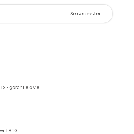
ualités
Magasin
Postes
Se connecter
Événements
Stone 46112 30,3 x
85m²
2 - garantie à vie
ment R10