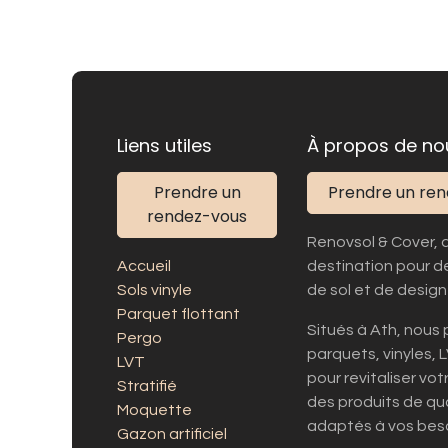
Liens utiles
À propos de no
Prendre un
Prendre un re
rendez-vous
Renovsol & Cover, 
Accueil
destination pour d
Sols vinyle
de sol et de design 
Parquet flottant
Situés à Ath, nou
Pergo
parquets, vinyles, 
LVT
pour revitaliser vo
Stratifié
des produits de qua
Moquette
adaptés à vos beso
Gazon artificiel