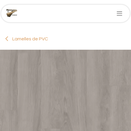
Se rendre au contenu
Lamelles de PVC