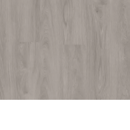
layred Midland oak 22936 - 18,7 x
131,7cm - 1,99m²